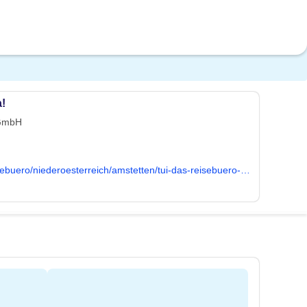
a!
 GmbH
https://www.tui.at/reisebuero/niederoesterreich/amstetten/tui-das-reisebuero-amstetten